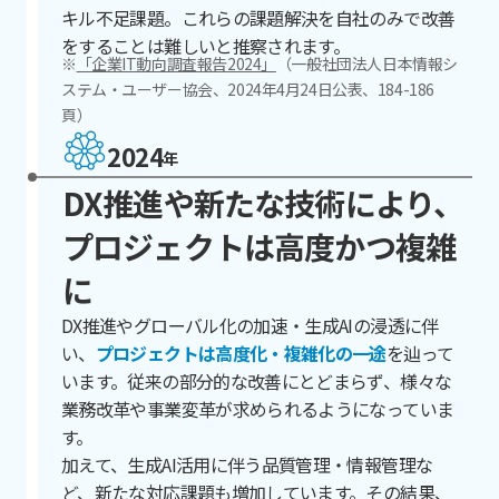
キル不足課題。これらの課題解決を自社のみで改善
をすることは難しいと推察されます。
※
「企業IT動向調査報告2024」
（一般社団法人日本情報シ
ステム・ユーザー協会、2024年4月24日公表、184-186
頁）
2024
年
DX推進や新たな技術により、
プロジェクトは高度かつ複雑
に
DX推進やグローバル化の加速・生成AIの浸透に伴
い、
プロジェクトは高度化・複雑化の一途
を辿って
います。従来の部分的な改善にとどまらず、様々な
業務改革や事業変革が求められるようになっていま
す。
加えて、生成AI活用に伴う品質管理・情報管理な
ど、新たな対応課題も増加しています。その結果、