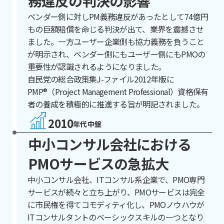
務違反の判決の影響
ベンダー側に対しPM義務違反があったとして74億円
もの巨額賠償を命じる判決が出て、業界を震撼させ
ました。一方ユーザー企業側も協力義務を負うこと
が明示され、ベンダー側にもユーザー側にもPMOの
重要性が認識されるようになりました。
自民党の総合政策集J-ファイル2012年版に
PMP®（Project Management Professional）資格保有
者の養成を積極的に推進する旨が明記されました。
2010
年代中盤
中小コンサル会社における
PMOサービスの急拡大
中小コンサル会社、ITコンサル系企業で、PMO専門
サービスが続々と立ち上がり、PMOサービスは完全
に市民権を得てコモディティ化し、PMOノウハウが
ITコンサルタントのベーシックスキルの一つとなり