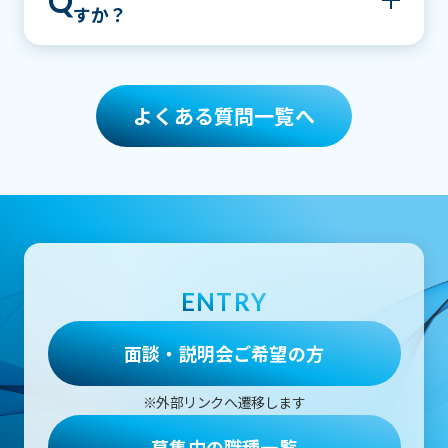
Q
す。
すか？
入社後の研修や実務を通じて習得いただけま
また、カジュアル面談や選考を通じて、これま
す。
でのご経験やご志向に応じた最適なポジション
中途採用では、即戦力としてご活躍いただくこ
A
をご提案・ご案内させていただくこともござい
とを前提としているため、これまでの具体的な
ます。
よくある質問一覧へ
プロジェクト実績や専門性を重視しています。
特に、どのような課題に対してどのような思い
で取り組み、どのような成果を生み出してこら
れたかといった点を総合的に評価します。
ENTRY
面談・説明会ご希望の方
※外部リンクへ遷移します
募集中の職種一覧