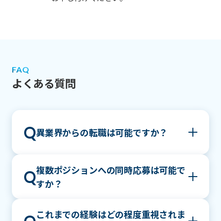
FAQ
よくある質問
Q
異業界からの転職は可能ですか？
可能です。
複数ポジションへの同時応募は可能で
A
Q
当社には未経験で入社し、前職で培った専門知
すか？
識や実務経験を活かして活躍している社員も多
く在籍しています。
はい、複数ポジションへの同時応募は可能で
これまでの経験はどの程度重視されま
A
プロジェクトマネジメントの知見や業界知識は