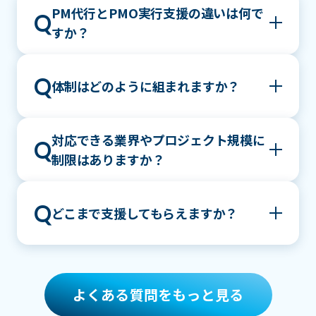
企画・要件が固まっていないプロジェクト立上
PM代行とPMO実行支援の違いは何で
A
Q
げの段階からでもご相談いただけます。現状の
すか？
整理や課題の切り分けから始め、必要に応じて
支援の進め方をご提案します。
PM代行はPMが工数不足またはスキル不足して
A
Q
体制はどのように組まれますか？
いる場合に、弊社の人材がお客様社員のPMの工
数不足及びスキル不足を補う役割となります。
その権限や意思決定のレベルは提案時に調整し
プロジェクトの規模・フェーズ・課題に応じ
対応できる業界やプロジェクト規模に
A
Q
決定させていただきます。PMO実行支援は、既
て、PM・PMO経験者である社員コンサルタン
制限はありますか？
存のPM・推進体制を側面からサポートし、進捗
トを中心に最適な人数・スキルセットの体制を
管理・リスク管理・ステークホルダー調整など
構成します。必要に応じて、INTLOOPグループ
のマネジメントタスクを分担・補強する支援で
業界・規模ともに制限はございません。製造・
A
Q
が保有する約57,000名のフリーランス人材ネッ
どこまで支援してもらえますか？
す。両サービスともプロジェクトの状況や体制
金融・流通・IT・医療など多様な業界での支援
トワークから専門人材を追加アサインすること
に応じて、最適な形をご提案します。
実績があります。数名規模のプロジェクトか
も可能です。
ら、数百名が関わる大規模システム導入まで対
PM・PMOといったマネジメント領域の支援の
A
応しており、規模に応じた体制をご提案しま
みにとどまらず、プロジェクト成功のために必
す。
よくある質問をもっと見る
要なあらゆる領域の支援が可能です。戦略・業